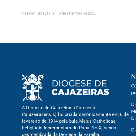
Pascom Redação
13 de setembro de 2025
N
Câ
pr
Di
A Diocese de Cajazeiras (Dioecesis
Mi
Caiazeirasensis) foi criada canonicamente em 6 de
D
fevereiro de 1914 pela bula Maius Catholicae
Religionis Incrementum do Papa Pio X, sendo
Di
desmembrada da Diocese da Paraíba.