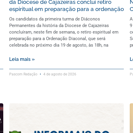
da Diocese de Cajazeiras conclui retiro
N
espiritual em preparação para a ordenação
C
Os candidatos da primeira turma de Diáconos
A
Permanentes da história da Diocese de Cajazeiras
9
concluíram, neste fim de semana, o retiro espiritual em
c
preparação para a Ordenação Diaconal, que será
S
celebrada no próximo dia 19 de agosto, às 18h, na
p
Leia mais »
L
Pascom Redação
4 de agosto de 2026
P