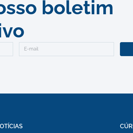
osso boletim
ivo
OTÍCIAS
CÚR