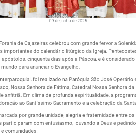
09 de junho de 2025
Forania de Cajazeiras celebrou com grande fervor a Soleni
mportantes do calendário litúrgico da Igreja. Pentecoste
s apóstolos, cinquenta dias após a Páscoa, e é considerado
o mundo para anunciar o Evangelho.
interparoquial, foi realizado na Paróquia São José Operário e
sco, Nossa Senhora de Fátima, Catedral Nossa Senhora da
e anfitriã. Em clima de profunda espiritualidade, a progr
doração ao Santíssimo Sacramento e a celebração da Sant
arcada por grande unidade, alegria e fraternidade entre os 
os participaram com entusiasmo, louvando a Deus e pedindo
s e comunidades.