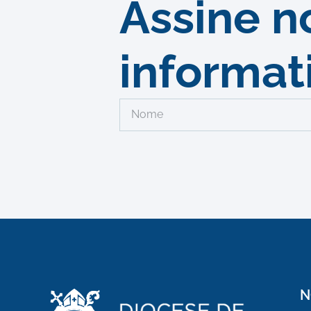
Assine n
informat
N