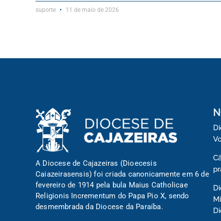
suporte
11 de maio de 2026
N
Di
Vo
Câ
A Diocese de Cajazeiras (Dioecesis
pr
Caiazeirasensis) foi criada canonicamente em 6 de
fevereiro de 1914 pela bula Maius Catholicae
Di
Religionis Incrementum do Papa Pio X, sendo
Mi
desmembrada da Diocese da Paraíba.
D